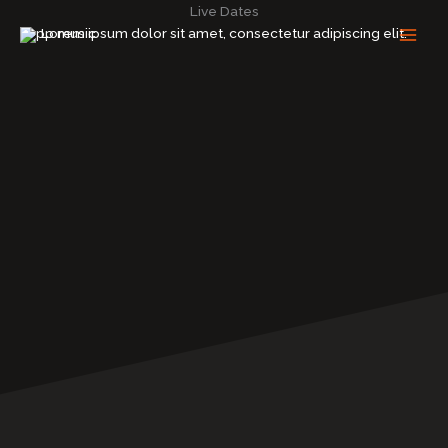
Ir
Live Dates
al
Lorem ipsum dolor sit amet, consectetur adipiscing elit.
contenido